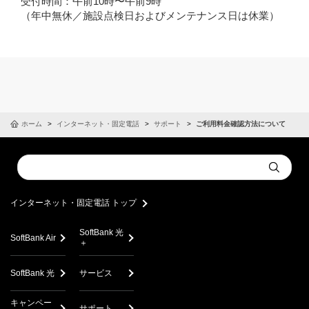
受付時間：午前10時〜午前9時
（年中無休／施設点検日およびメンテナンス日は休業）
ホーム
インターネット・固定電話
サポート
ご利用料金確認方法について
Conduct
Submit
a
search
インターネット・固定電話 トップ
SoftBank 光
SoftBank Air
＋
SoftBank 光
サービス
キャンペー
サポート