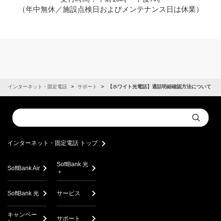
（年中無休／施設点検日およびメンテナンス日は休業）
インターネット・固定電話
サポート
【ホワイト光電話】通話明細確認方法について
Conduct
Submit
a
search
インターネット・固定電話 トップ
SoftBank 光
SoftBank Air
＋
SoftBank 光
サービス
キャンペー
サポート