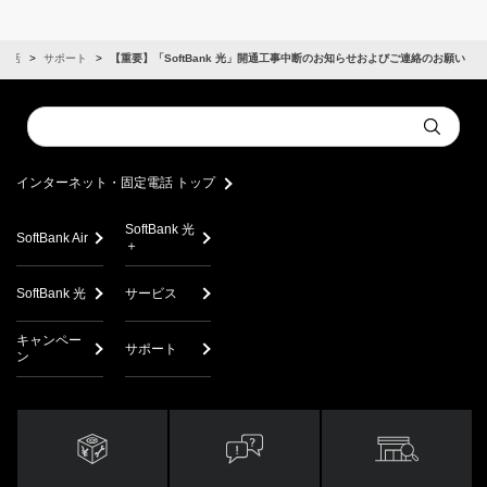
電話
サポート
【重要】「SoftBank 光」開通工事中断のお知らせおよびご連絡のお願い
Conduct
Submit
a
search
インターネット・固定電話 トップ
SoftBank 光
SoftBank Air
＋
SoftBank 光
サービス
キャンペー
サポート
ン