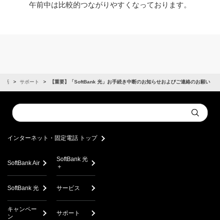
午前中は比較的つながりやすくなっております。
電話
サポート
【重要】「SoftBank 光」お手続き中断のお知らせおよびご連絡のお願い
Conduct
Submit
a
search
インターネット・固定電話 トップ
SoftBank 光
SoftBank Air
＋
SoftBank 光
サービス
キャンペー
サポート
ン