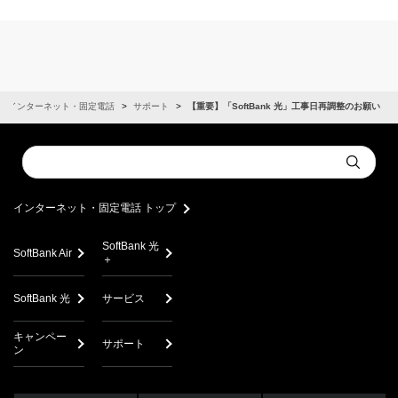
インターネット・固定電話
サポート
【重要】「SoftBank 光」工事日再調整のお願い
Conduct
Submit
a
search
インターネット・固定電話 トップ
SoftBank 光
SoftBank Air
＋
SoftBank 光
サービス
キャンペー
サポート
ン