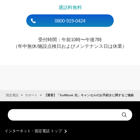
通話料無料
0800-919-0424
受付時間：午前10時〜午後7時
（年中無休/施設点検日およびメンテナンス日は休業）
ト・固定電話
サポート
【重要】「SoftBank 光」キャンセルのお手続きに関するご連絡
Conduct
Submit
a
search
インターネット・固定電話 トップ