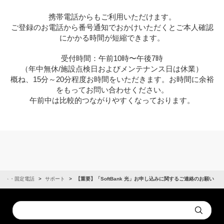
携帯電話からもご利用いただけます。
ご登録のお電話から番号通知でおかけいただくとご本人確認
にかかる時間が短縮できます。
受付時間：午前10時〜午後7時
（年中無休/施設点検日およびメンテナンス日は休業）
概ね、15分～20分程度お時間をいただきます。お時間に余裕
をもってお問い合わせください。
午前中は比較的つながりやすくなっております。
ット・固定電話
サポート
【重要】「SoftBank 光」お申し込みに関するご連絡のお願い
Conduct
Submit
a