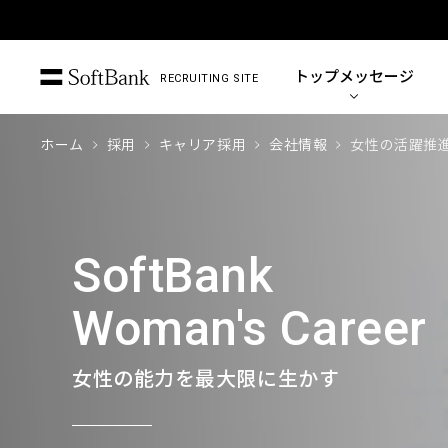
トップ
メッセージ
RECRUITING SITE
ホーム
採用
キャリア採用
会社情報
女性の活躍推
SoftBank
Woman's Career
女性の能力を最大限に生かす