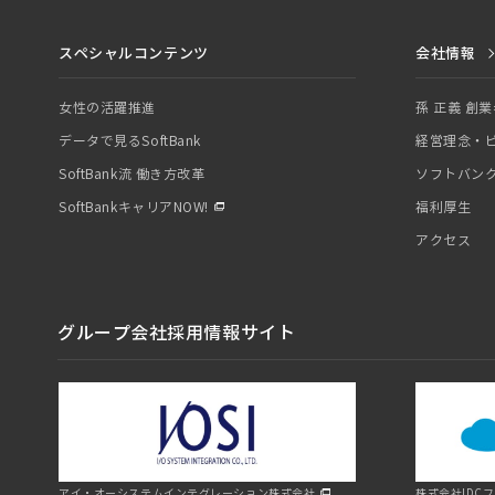
スペシャルコンテンツ
会社情報
女性の活躍推進
孫 正義 創
データで見るSoftBank
経営理念・
SoftBank流 働き方改革
ソフトバン
SoftBankキャリアNOW!
福利厚生
アクセス
グループ会社採用情報サイト
アイ・オーシステムインテグレーション株式会社
株式会社IDC