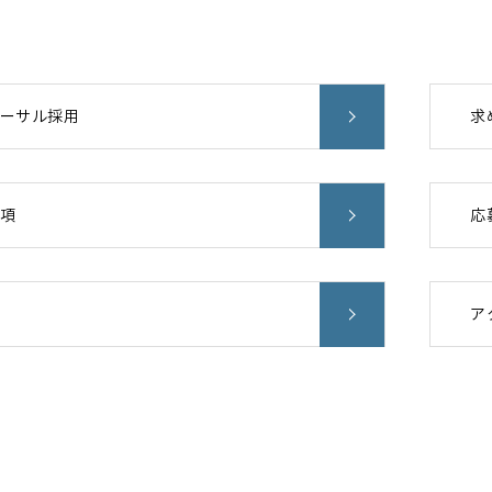
ーサル採用
求
項
応
ア