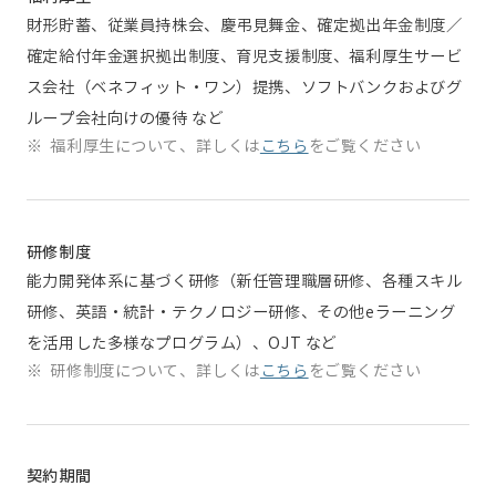
財形貯蓄、従業員持株会、慶弔見舞金、確定拠出年金制度／
確定給付年金選択拠出制度、育児支援制度、福利厚生サービ
ス会社（ベネフィット・ワン）提携、ソフトバンクおよびグ
ループ会社向けの優待 など
※
福利厚生について、詳しくは
こちら
をご覧ください
研修制度
能力開発体系に基づく研修（新任管理職層研修、各種スキル
研修、英語・統計・テクノロジー研修、その他eラーニング
を活用した多様なプログラム）、OJT など
※
研修制度について、詳しくは
こちら
をご覧ください
契約期間