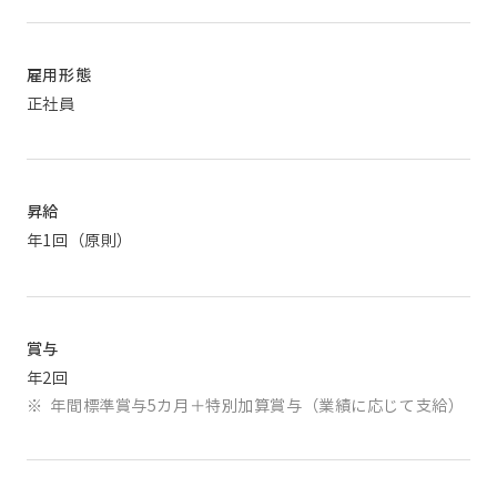
雇用形態
正社員
昇給
年1回（原則）
賞与
年2回
※
年間標準賞与5カ月＋特別加算賞与（業績に応じて支給）