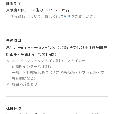
評価制度
貢献度評価、コア能力・バリュー評価
※
評価制度について、詳しくは
こちら
をご覧ください。
勤務時間
原則、午前9時～午後5時45分（実働7時間45分＋休憩時間 原
則正午～午後1時までの1時間）
※
スーパーフレックスタイム制（コアタイム無し）
※
勤務間インターバル制度
※
一部、例外部署もあり（所定労働勤務・シフト勤務・交
替制勤務など）
※
時間外労働あり
休日休暇