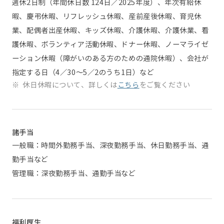
週休2日制（年間休日数 124日／2025年度）、年次有給休
暇、慶弔休暇、リフレッシュ休暇、産前産後休暇、育児休
業、配偶者出産休暇、キッズ休暇、介護休暇、介護休業、看
護休暇、ボランティア活動休暇、ドナー休暇、ノーマライゼ
ーション休暇（障がいのある方のための通院休暇）、会社が
指定する日（4／30〜5／2のうち1日）など
※
休日休暇について、詳しくは
こちら
をご覧ください
諸手当
一般職：時間外勤務手当、深夜勤務手当、休日勤務手当、通
勤手当など
管理職：深夜勤務手当、通勤手当など
福利厚生