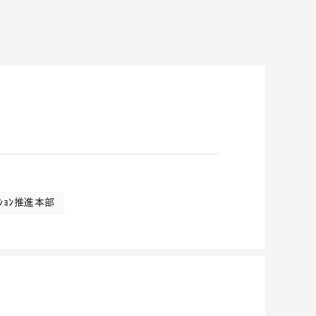
ﾒｰｼｮﾝ推進本部