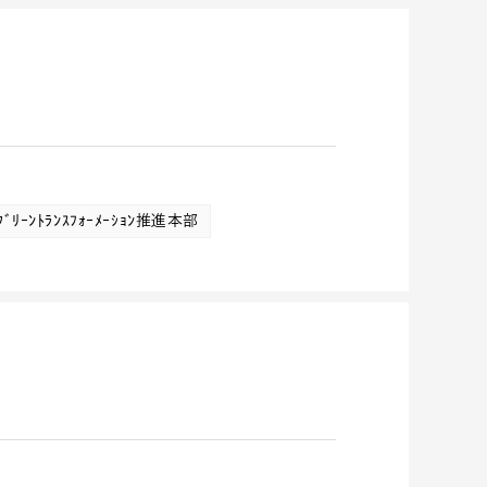
ｸﾞﾘｰﾝﾄﾗﾝｽﾌｫｰﾒｰｼｮﾝ推進本部