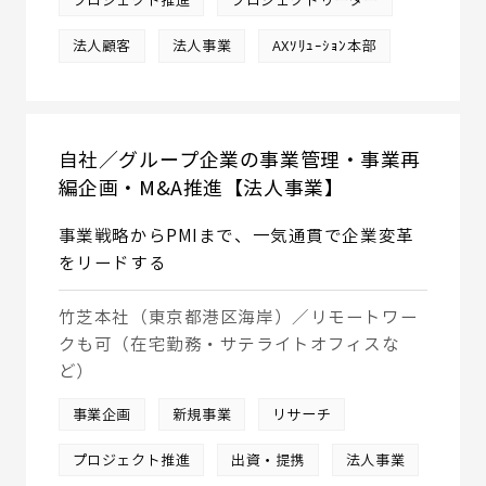
プロジェクト推進
プロジェクトリーダー
法人顧客
法人事業
AXｿﾘｭｰｼｮﾝ本部
自社／グループ企業の事業管理・事業再
編企画・M&A推進【法人事業】
事業戦略からPMIまで、一気通貫で企業変革
をリードする
竹芝本社（東京都港区海岸）／リモートワー
クも可（在宅勤務・サテライトオフィスな
ど）
事業企画
新規事業
リサーチ
プロジェクト推進
出資・提携
法人事業