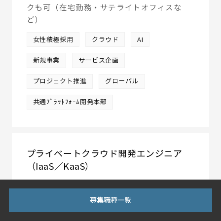
クも可（在宅勤務・サテライトオフィスな
ど）
女性積極採用
クラウド
AI
新規事業
サービス企画
プロジェクト推進
グローバル
共通ﾌﾟﾗｯﾄﾌｫｰﾑ開発本部
プライベートクラウド開発エンジニア
（IaaS／KaaS）
ソフトバンクの中核事業を支える、次世代プ
募集職種一覧
ライベートクラウド基盤をつくる