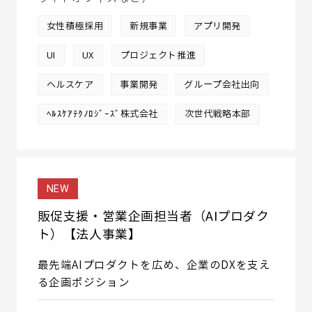
女性積極採用
新規事業
アプリ開発
UI
UX
プロジェクト推進
ヘルスケア
事業開発
グループ会社出向
ﾍﾙｽｹｱﾃｸﾉﾛｼﾞｰｽﾞ株式会社
次世代戦略本部
NEW
販促支援・営業企画担当者（AIプロダク
ト）【法人事業】
最先端AIプロダクトを広め、企業のDXを支え
る企画ポジション