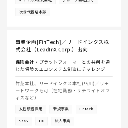
ﾘｰﾄﾞｲﾝｸｽ株式会社
グループ会社出向
次世代戦略本部
事業企画[FinTech]／リードインクス株
式会社（LeadInX Corp.）出向
保険会社・プラットフォーマーとの共創を通
じた保険のエコシステム創造にチャレンジ
竹芝本社、リードインクス本社(品川)／リモ
ートワークも可（在宅勤務・サテライトオフ
ィスなど）
女性積極採用
新規事業
Fintech
SaaS
DX
法人事業