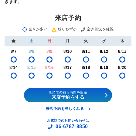
きます。
来店予約
空きが多い
残りわずか
空き状況を確認
金
土
日
月
火
水
木
8/7
8/8
8/9
8/10
8/11
8/12
8/13
8/14
8/15
8/16
8/17
8/18
8/19
8/20
店頭での待ち時間を短縮
来店予約をする
来店予約を詳しくみる
お電話でのお問い合わせは
06-6787-8850