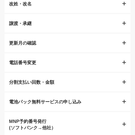
改姓・改名
現在の暗証番号を紛失した場合などにショップで変更が
可能です。運転免許証やパスポートなどの本人確認書類
ご来店の流れ
をお持ちください。
譲渡・承継
ご結婚などで姓が変わった場合に変更のお手続きをいた
します。改姓が確認できる運転免許証やパスポートなど
の本人確認書類をお持ちください。
更新月の確認
ご家族間で契約を引き継いだり、家族割引の契約者の名
義変更などのお手続きをいたします。新しい契約者の方
詳しくはこちら
と一緒にご来店ください。
電話番号変更
ショップで現在のご契約の更新月を確認できます。
詳しくはこちら
分割支払い回数・金額
現在ご契約の電話番号の変更のお手続きです。運転免許
証やパスポートなどの本人確認書類をお持ちください。
電池パック無料サービスの申し込み
割賦によるお支払いの現在までのお支払い回数や金額を
ご来店の流れ
ご確認いただけます。
MNP予約番号発行
電池パック無料サービスの申込みのお手続きができま
詳しくはこちら
(ソフトバンク→他社）
す。運転免許証やパスポートなどの本人確認書類をお持