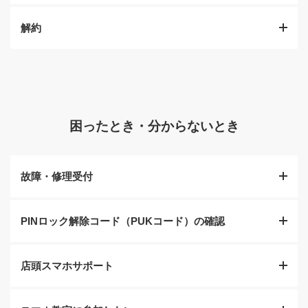
ちください。
解約
ソフトバンクから他社へのMNP予約番号発行のお手続き
詳しくはこちら
となります。電話やオンラインでもお手続きが可能です
のでご利用ください。
解約または他社への転出のお手続きをいたします。ご契
※ワイモバイル／LINEMOからのりかえの場合MNP予約
約内容によっては解約解除料がかかる場合がありますの
番号発行のお手続きは不要です。
で、ご来店の際にご説明いたします。
困ったとき・分からないとき
詳しくはこちら
ご来店の流れ
故障・修理受付
PINロック解除コード（PUKコード）の確認
スマートフォンなど携帯電話やタブレットが故障した時
に修理受付のお手続きをいたします。設定などで解決す
る場合がありますので、以下ページをご確認頂いてから
店頭スマホサポート
ご来店いただく事をおすすめします。
携帯電話のパスコードを数回間違えてロックがかかった
時に解除するコードを確認できます。運転免許証やパス
ポートなどの本人確認書類をお持ちください。
ご来店の流れ