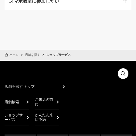
スマホ教室に参加したい
スマートフォン（スマホ）の各種設定など、ショップク
ルーにサポートをお願いしたいお客さまは以下からメニ
ューをご確認ください。
スマートフォンに関するお悩みや、操作方法はショップ
に在籍しているスマホアドバイザー
®
にご相談くださ
ショップのサポートメニューをみる
い。定期的にスマホ教室を開催しているので詳しくはシ
ョップにお問合せください。
かんたん来店予約
ホーム
店舗を探す
ショップサービス
スマホアドバイザー
®
とは
スマホアドバイザーはソフトバンク株式会社の登録商
標です。
店舗を探す トップ
ご来店の前
店舗検索
に
ショップサ
かんたん来
ービス
店予約