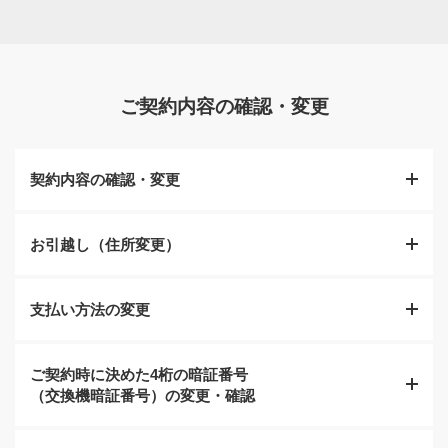
らご確認ください。
口座振替ができなかった場合や振り込み用紙でのお支払
いが必要な場合にショップでお支払いができます。お支
詳しくはこちら
払いの受付には基準がありますので以下ご確認くださ
い。
ご契約内容の確認・変更
詳しくはこちら
契約内容の確認・変更
お引越し（住所変更）
現在ご契約されている内容の確認または変更のお手続き
をいたします。
支払い方法の変更
お引越しに伴う住所変更のお手続きをいたします。運転
免許証やパスポートなどの本人確認書類をお持ちくださ
い。
ご契約時に決めた4桁の暗証番号
口座振替からクレジットカードなど、お支払い変更のお
（交換機暗証番号）の変更・確認
手続きをいたします。運転免許証やパスポートなどの本
ご来店の流れ
人確認書類や、口座振替の場合は印鑑などをお持ちくだ
さい。