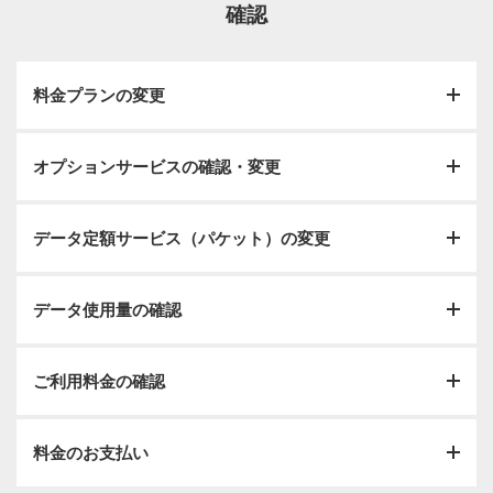
確認
料金プランの変更
オプションサービスの確認・変更
現在ご契約されている料金プランの変更のお手続きで
す。運転免許証やパスポートなどの本人確認書類をお持
ちください。
データ定額サービス（パケット）の変更
現在ご契約されているオプションサービスの確認・変更
お手続きです。運転免許証やパスポートなどの本人確認
ご来店の流れ
書類をお持ちください。
データ使用量の確認
通話やインターネット接続の定額サービスの変更のお手
続きです。運転免許証やパスポートなどの本人確認書類
をお持ちください。
ご利用料金の確認
ご利用されたデータ使用量の確認ができます。当月分に
ついてはショップでは確認できませんので、My SoftBank
やLINEからご確認ください。
料金のお支払い
ご利用された料金の確認ができます。当月分については
ショップでは確認できませんので、My SoftBankやLINEか
詳しくはこちら