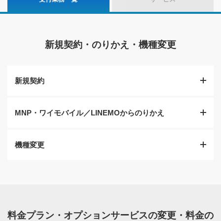
新規契約・のりかえ・機種変更
新規契約
MNP・ワイモバイル／LINEMOからのりかえ
初めてソフトバンクの端末をご購入される方のお手続き
です。
機種変更
他の携帯会社からソフトバンク、または、ワイモバイル
ご来店の流れ
／LINEMOからソフトバンクへ電話番号を変えずにのりか
え手続きをいたします。
ソフトバンクをご利用のお客様の端末購入のお手続きを
いたします。
ご来店の流れ
料金プラン・オプションサービスの変更・料金の
ご来店の流れ