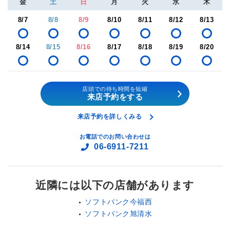
金
土
日
月
火
水
木
8/7
8/8
8/9
8/10
8/11
8/12
8/13
8/14
8/15
8/16
8/17
8/18
8/19
8/20
店頭での待ち時間を短縮
来店予約をする
来店予約を詳しくみる
お電話でのお問い合わせは
06-6911-7211
近隣には以下の店舗があります
ソフトバンク今福西
ソフトバンク旭清水