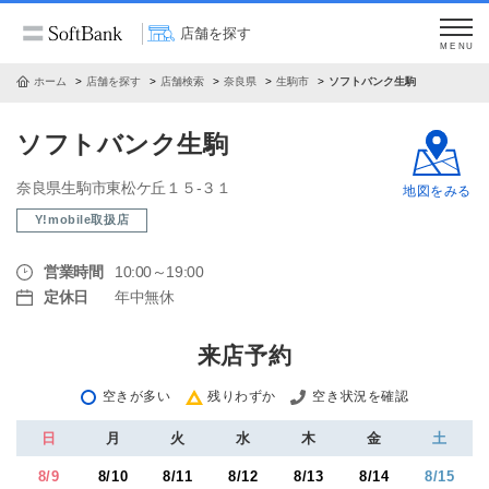
店舗を探す
MENU
ホーム
店舗を探す
店舗検索
奈良県
生駒市
ソフトバンク生駒
ソフトバンク生駒
奈良県生駒市東松ケ丘１５‐３１
地図をみる
Y!mobile取扱店
営業時間
10:00～19:00
定休日
年中無休
来店予約
空きが多い
残りわずか
空き状況を確認
日
月
火
水
木
金
土
8/9
8/10
8/11
8/12
8/13
8/14
8/15