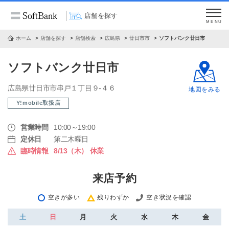
店舗を探す
MENU
ホーム
店舗を探す
店舗検索
広島県
廿日市市
ソフトバンク廿日市
ソフトバンク廿日市
広島県廿日市市串戸１丁目９‐４６
地図をみる
Y!mobile取扱店
営業時間
10:00～19:00
定休日
第二木曜日
臨時情報
8/13（木） 休業
来店予約
空きが多い
残りわずか
空き状況を確認
土
日
月
火
水
木
金