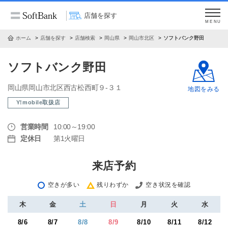
店舗を探す
MENU
ホーム
店舗を探す
店舗検索
岡山県
岡山市北区
ソフトバンク野田
ソフトバンク野田
岡山県岡山市北区西古松西町９‐３１
地図をみる
Y!mobile取扱店
営業時間
10:00～19:00
定休日
第1火曜日
来店予約
空きが多い
残りわずか
空き状況を確認
木
金
土
日
月
火
水
8/6
8/7
8/8
8/9
8/10
8/11
8/12