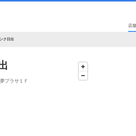
店
ンク日出
出
恵夢プラサ１Ｆ