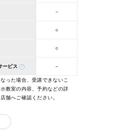
－
○
○
取次サービス
－
となった場合、受講できないこ
マホ教室の内容、予約などの詳
、店舗へご確認ください。