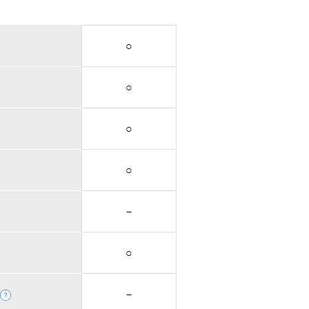
○
○
○
○
－
○
－