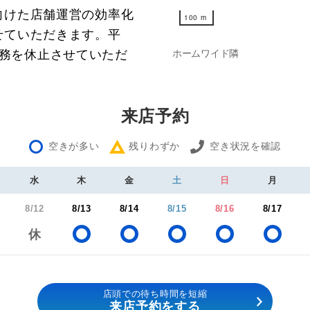
向けた店舗運営の効率化
100 m
100 m
せていただきます。平
ては業務を休止させていただ
ホームワイド隣
来店予約
空きが多い
残りわずか
空き状況を確認
水
木
金
土
日
月
8/12
8/13
8/14
8/15
8/16
8/17
店頭での待ち時間を短縮
来店予約をする