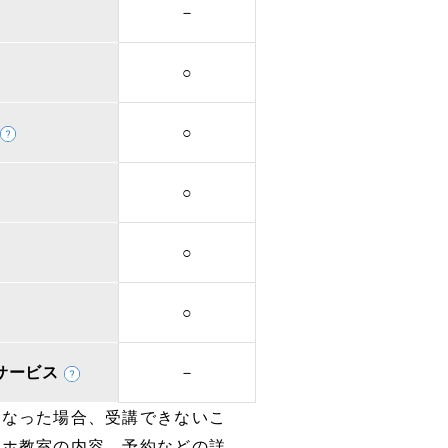
－
○
○
○
○
○
取次サービス
－
となった場合、受講できないこ
マホ教室の内容、予約などの詳