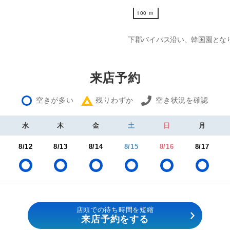
100 m
100 m
下郡バイパス沿い、韓国園とな
来店予約
空きが多い
残りわずか
空き状況を確認
水
木
金
土
日
月
8/12
8/13
8/14
8/15
8/16
8/17
店頭での待ち時間を短縮
来店予約をする