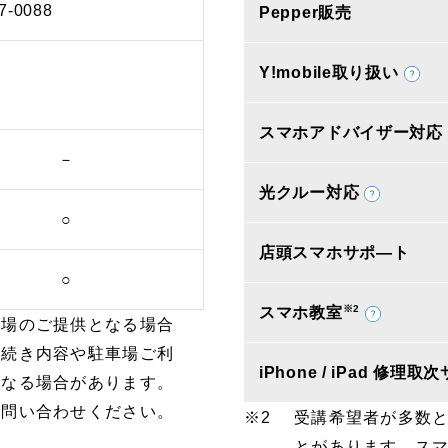
7-0088
Pepper販売
Y!mobile取り扱い
スマホアドバイザー対応
－
光クルー対応
○
店頭スマホサポ―ト
○
※2
スマホ教室
車場のご提供となる場合
手続き内容や駐車場ご利
iPhone / iPad 修理
となる場合があります。
お問い合わせください。
受講希望者が多数
とがあります。ス