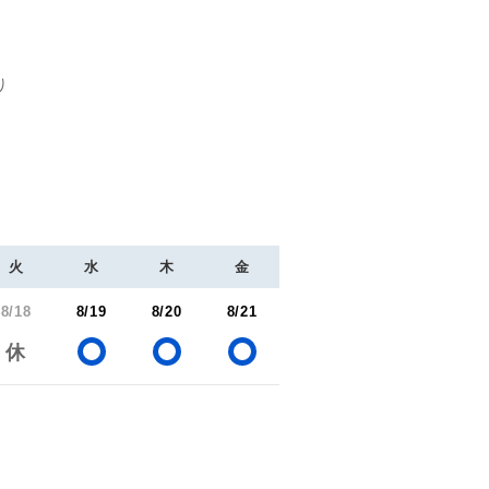
り
火
水
木
金
8/18
8/19
8/20
8/21