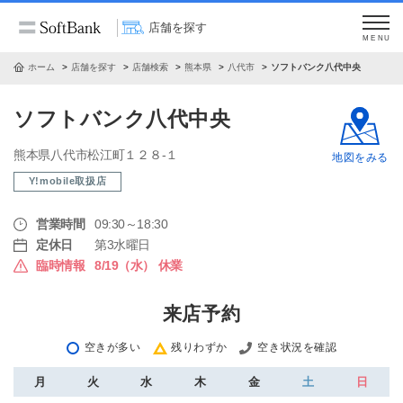
店舗を探す
MENU
ホーム
店舗を探す
店舗検索
熊本県
八代市
ソフトバンク八代中央
ソフトバンク八代中央
熊本県八代市松江町１２８‐１
地図をみる
Y!mobile取扱店
営業時間
09:30～18:30
定休日
第3水曜日
臨時情報
8/19（水） 休業
来店予約
空きが多い
残りわずか
空き状況を確認
月
火
水
木
金
土
日