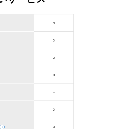
○
○
○
○
－
○
○