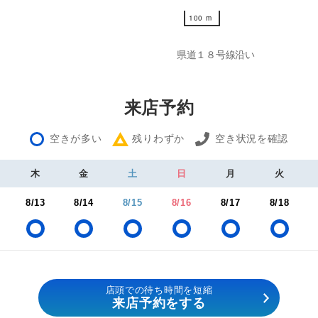
100 m
100 m
県道１８号線沿い
来店予約
空きが多い
残りわずか
空き状況を確認
木
金
土
日
月
火
8/13
8/14
8/15
8/16
8/17
8/18
店頭での待ち時間を短縮
来店予約をする