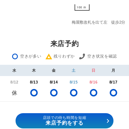
100 m
100 m
梅屋敷改札を出て左 徒歩2分
来店予約
空きが多い
残りわずか
空き状況を確認
水
木
金
土
日
月
8/12
8/13
8/14
8/15
8/16
8/17
店頭での待ち時間を短縮
来店予約をする