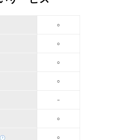
○
○
○
○
－
○
○