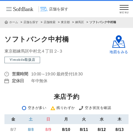
店舗を探す
MENU
ホーム
店舗を探す
店舗検索
東京都
練馬区
ソフトバンク中村橋
ソフトバンク中村橋
東京都練馬区中村北４丁目２‐３
地図をみる
Y!mobile取扱店
営業時間
10:00～19:00 最終受付18:30
定休日
年中無休
来店予約
空きが多い
残りわずか
空き状況を確認
金
土
日
月
火
水
木
8/7
8/8
8/9
8/10
8/11
8/12
8/13