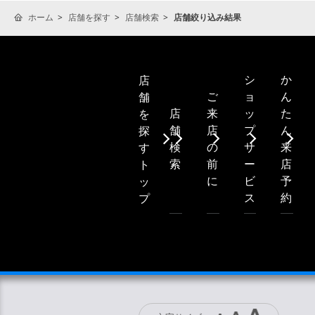
ホーム
店舗を探す
店舗検索
店舗絞り込み結果
シ
か
店
ご
ョ
ん
舗
店
来
ッ
た
を
舗
店
プ
ん
探
検
の
サ
来
す
索
前
ー
店
ト
に
ビ
予
ッ
ス
約
プ