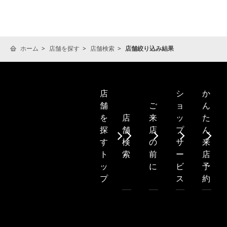
ホーム
店舗を探す
店舗検索
店舗絞り込み結果
シ
か
店
ご
ョ
ん
舗
店
来
ッ
た
を
舗
店
プ
ん
探
検
の
サ
来
す
索
前
ー
店
ト
に
ビ
予
ッ
ス
約
プ