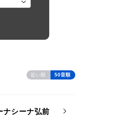
近い順
50音順
ーナシーナ弘前