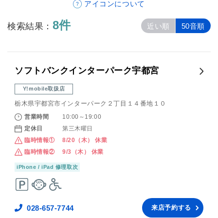
アイコンについて
8件
検索結果：
近い順
50音順
ソフトバンクインターパーク宇都宮
Y!mobile取扱店
栃木県宇都宮市インターパーク２丁目１４番地１０
営業時間
10:00～19:00
定休日
第三木曜日
臨時情報①
8/20（木） 休業
臨時情報②
9/3（木） 休業
iPhone / iPad 修理取次
028-657-7744
来店予約する