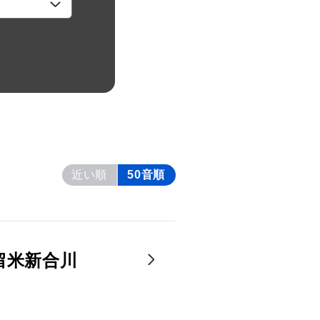
近い順
50音順
留米新合川