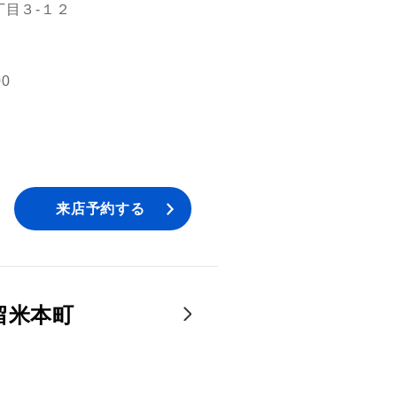
目３‐１２
00
来店予約する
留米本町