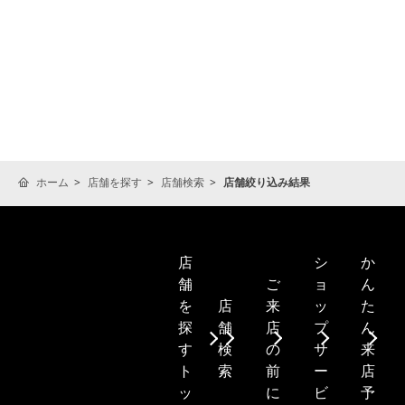
ホーム
店舗を探す
店舗検索
店舗絞り込み結果
シ
か
店
ご
ョ
ん
舗
店
来
ッ
た
を
舗
店
プ
ん
探
検
の
サ
来
す
索
前
ー
店
ト
に
ビ
予
ッ