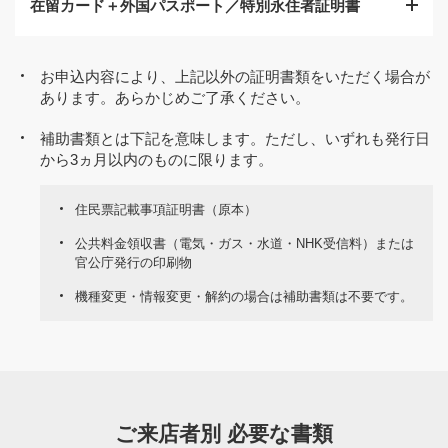
在留カード＋外国パスポート／特別永住者証明書
日から3ヵ月以内のもの）。
確認書類の現住所と異なる場合は、住民票やご本人さ
氏名、生年月日、現住所が記載のもの。
ま宛の現住所記載の公共料金領収書などが必要となり
ます（発行日から3ヵ月以内のもの）。
有効期限の記載のあるものについては有効期限内であ
るもの。
お申込内容により、上記以外の証明書類をいただく場合が
マイナンバーの通知カードは本人確認書類として受付
あります。あらかじめご了承ください。
在留資格が「永住者／
できません（補助書類としても受付不可）。
写真貼付欄があるものについては、写真貼付があるも
高度専門職2号」：在留
の。
補助書類とは下記を意味します。ただし、いずれも発行日
カード
から3ヵ月以内のものに限ります。
顔写真・氏名・生年
確認書類の現住所と異なる場合は住民票やご本人さま
月日・現住所が記載
宛の現住所記載の公共料金領収書などが必要となりま
のもので、有効期限
住民票記載事項証明書（原本）
す（発行日から3ヵ月以内のもの）。
の記載があるものに
在留資格が「特別永住
ついては有効期限内
公共料金領収書（電気・ガス・水道・NHK受信料）または
者」：特別永住者証明
官公庁発行の印刷物
であるもの
書
機種変更・情報変更・解約の場合は補助書類は不要です。
在留資格が「資格な
し」 の方は、お申し
込みができません。
在留資格が上記以外：
在留カード＋外国パス
ポート
ご来店者別 必要な書類