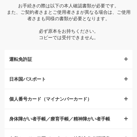
お手続きの際は以下の本人確認書類が必要です。
また、ご契約者さまとご使用者さまが異なる場合は、ご使用
者さまも同様の書類が必要となります。
必ず原本をお持ちください。
コピーでは受付できません。
運転免許証
日本国パスポート
顔写真、現住所が記載で各公安委員会発行で有効期限
内のもの（国際免許証不可）。
個人番号カード（マイナンバーカード）
確認書類の現住所と異なる場合は住民票やご本人さま
日本国政府発行の顔写真、氏名、生年月日、現住所が
宛の現住所記載の公共料金領収書などが必要となりま
記載で有効期限内のもの。
す（発行日から3ヵ月以内のもの）。
身体障がい者手帳／療育手帳／精神障がい者手帳
確認書類の現住所と異なる場合、または住所記載欄が
顔写真、氏名、生年月日、現住所が記載で有効期限内
ない場合は、住民票やご本人さま宛の現住所が記載さ
のもの。
れている公共料金領収書などが必要となります（発行