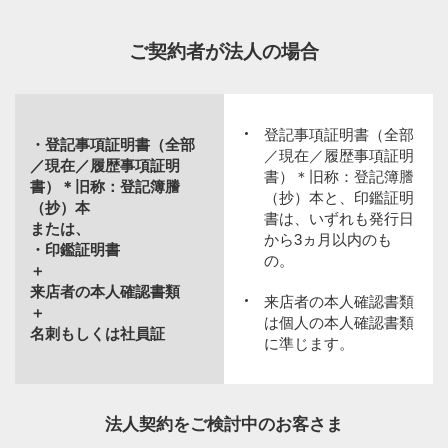
割賦購入契約、または個別信用購入あっせん契約のお
ご契約者が法人の場合
申し込みをされる場合は、上記確認書類が必要です。
上記確認書類の現住所と異なる場合は住民票やご本人
さま宛の現住所記載の公共料金領収書などが必要とな
登記事項証明書（全部
ります（発行日から3ヵ月以内のもの）。
・登記事項証明書（全部
／現在／履歴事項証明
／現在／履歴事項証明
書）＊旧称：登記簿謄
在留期限が割賦契約期間に満たない場合は、割賦購入
書）＊旧称：登記簿謄
（抄）本と、印鑑証明
契約または個別信用購入あっせん契約ができません。
（抄）本
書は、いずれも発行日
または、
帰国時の解約で、在留カード返納済みにより持参がで
から3ヵ月以内のも
・印鑑証明書
きない場合は、外国発行のパスポートのみで受付可能
の。
＋
です。
来店者の本人確認書類
来店者の本人確認書類
＋
は個人の本人確認書類
名刺もしくは社員証
に準じます。
法人契約をご検討中のお客さま