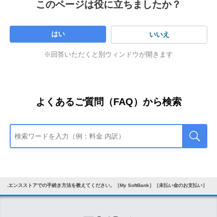
このページは役に立ちましたか？
はい
いいえ
※回答いただくと別ウィンドウが開きます
「未払い料金」を確認し、「お支払い方法を選択
する」をタップ
よくあるご質問（FAQ）から検索
※
「支払い金額の選択」画面が表示された場合は、お
支払いをする金額を選択し、「次へ」をタップして
ください。
※
コンビニエンスストアでの未払い金のお支払上限
は、総額30万円未満です。
ビニエンスストアでの手続き方法を教えてください。［My SoftBank］［未払い金のお支払い］