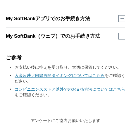
My SoftBankアプリでのお手続き方法
「
My SoftBankアプリ
」をタップ
My SoftBank（ウェブ）でのお手続き方法
※
こちらのリンクからアクセスするとMy SoftBankア
My SoftBank
プリが起動し、「2」の項目がすぐに表示されま
にログイン
ご参考
す。
※
こちらのリンクからアクセスしログインすると該当
お支払い後は控えを受け取り、大切に保管してください。
の項目がすぐに表示されます。
「ご利用料金」案内ページから請求対象月を選択
入金反映／回線再開タイミングについてはこちら
をご確認く
後、「未払い金をお支払いください」の「詳しく
※
ソフトバンク回線をご利用中のスマートフォンな
ださい。
ら、Wi-FiをOFFにすると自動ログインできます。
はこちら」をタップ
コンビニエンスストア以外でのお支払方法についてはこちら
※
ログイン時のパスワードが不明なかたはこちら
をご
をご確認ください。
確認ください。
「支払い状況」を確認の上、「お支払い手続きへ
進む」をタップ
アンケートにご協力お願いいたします
※
未払いの場合のみ、ポップアップが表示されます。