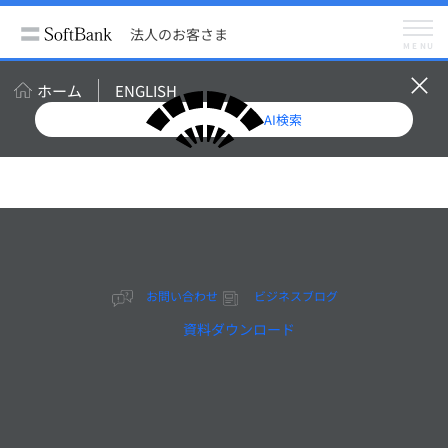
法人のお客さま
サービス
スマートフォン・携帯電話
法人のお客さま
モバイルソリューション
MENU
メニュー
モバイル
料金プラン・割引
ホーム
ENGLISH
製品
モバイル端末レンタルサービス
AI検索
モバイルソリューション
FMC・UCサービス
お問い合わせ
オンライン見積もり・申し込み
快適なワークスタイルの実
お問い合わせ
ビジネスブログ
現
資料ダウンロード
モバイルソ
リューショ