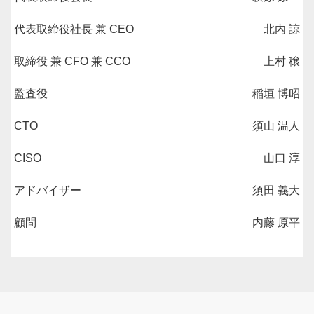
代表取締役社長 兼 CEO
北内 諒
取締役 兼 CFO 兼 CCO
上村 穣
監査役
稲垣 博昭
CTO
須山 温人
CISO
山口 淳
アドバイザー
須田 義大
顧問
内藤 原平