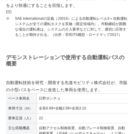
をより快適にすることを目指します。
[注]
※
SAE Internationalの定義（J3016）による自動運転レベル3＝自動運転
システムが全ての運転タスクを実施（限定領域内）。作動継続が困難
な場合の運転者は、システムの介入要求などに対して、適切に応答す
ることが期待される。（出所：官民ITS構想・ロードマップ2017）
デモンストレーションで使用する自動運転バスの
概要
自動運転技術を研究・開発する先進モビリティ株式会社が、市販
の小型バスをベースに改造した車両を使用します。
ベース車両名
日野ポンチョ
車両寸法（m）
全長6.99×全幅2.08×全高3.10
乗車定員（人）
22
主な搭載機器
自動アクセル制御装置、自動ブレーキ制御装置、自動
操舵装置、LiDAR（レーザースキャナー）、ミリ波レ