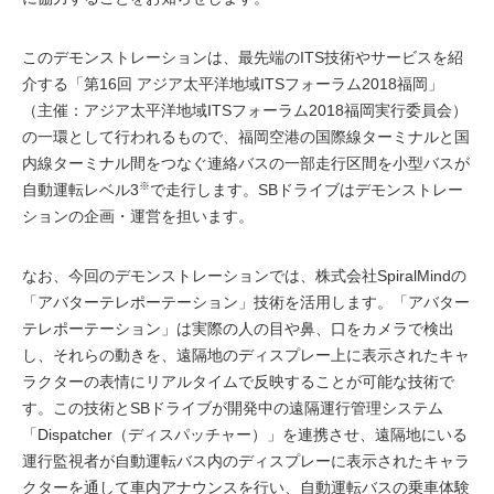
このデモンストレーションは、最先端のITS技術やサービスを紹
介する「第16回 アジア太平洋地域ITSフォーラム2018福岡」
（主催：アジア太平洋地域ITSフォーラム2018福岡実行委員会）
の一環として行われるもので、福岡空港の国際線ターミナルと国
内線ターミナル間をつなぐ連絡バスの一部走行区間を小型バスが
※
自動運転レベル3
で走行します。SBドライブはデモンストレー
ションの企画・運営を担います。
なお、今回のデモンストレーションでは、株式会社SpiralMindの
「アバターテレポーテーション」技術を活用します。「アバター
テレポーテーション」は実際の人の目や鼻、口をカメラで検出
し、それらの動きを、遠隔地のディスプレー上に表示されたキャ
ラクターの表情にリアルタイムで反映することが可能な技術で
す。この技術とSBドライブが開発中の遠隔運行管理システム
「Dispatcher（ディスパッチャー）」を連携させ、遠隔地にいる
運行監視者が自動運転バス内のディスプレーに表示されたキャラ
クターを通して車内アナウンスを行い、自動運転バスの乗車体験