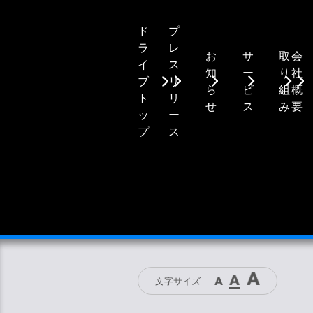
プ
ド
レ
ラ
お
サ
取
会
ス
イ
知
ー
り
社
リ
ブ
ら
ビ
組
概
リ
ト
せ
ス
み
要
ー
ッ
ス
プ
文字サイズ