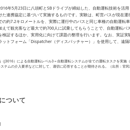
016年5月23日に八頭町とSBドライブが締結した、自動運転技術を活
けた連携協定に基づいて実施するものです。実験は、町営バスが現在運行
での約7.2キロメートルを、実際に運行中のバスと同じ車種の自動運転車
加えて観光客など最大で約700人に試乗してもらうことで、自動運転バ
を検証するほか、実用化に向けて課題の整理を行います。なお、実証実験
ットフォーム「Dispatcher（ディスパッチャー）」を使用して、遠
ionalの定義（J3016）による自動運転レベル3＝自動運転システムが全ての運転タスクを
ステムの介入要求などに対して、適切に応答することが期待される。（出所：官民I
について
日