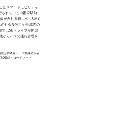
用したスマートモビリティ
されているJR郡家駅前
両が自動運転レベル3
※
で
スの社会受容性や地域内の
ではSBドライブが開発
隔地からバスの運行管理を
実施（限定領域内）。作動継続が困
TS構想・ロードマップ