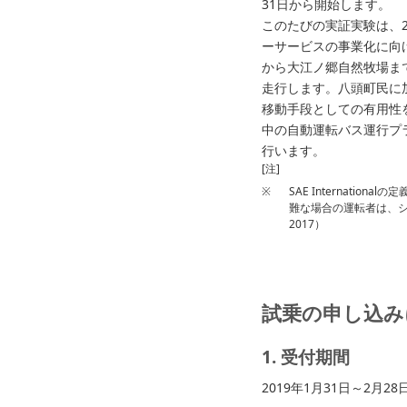
31日から開始します。
このたびの実証実験は、2
ーサービスの事業化に向
から大江ノ郷自然牧場ま
走行します。八頭町民に
移動手段としての有用性
中の自動運転バス運行プラ
行います。
[注]
※
SAE Internat
難な場合の運転者は、シ
2017）
試乗の申し込み
1. 受付期間
2019年1月31日～2月28