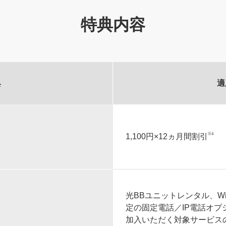
特典内容
典
適
※4
1,100円×12ヵ月間割引
光BBユニットレンタル、Wi
定の固定電話／IP電話オ
加入いただく対象サービス