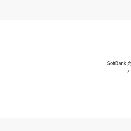
SoftB
テ