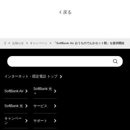
戻る
定電話
お知らせ
キャンペーン
「SoftBank Air おうちのでんわセット割」を提供開始
Conduct
Submit
a
search
インターネット・固定電話 トップ
SoftBank 光
SoftBank Air
＋
SoftBank 光
サービス
キャンペー
サポート
ン