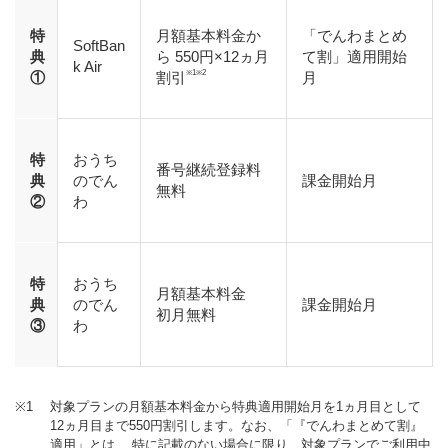
特
月額基本料金か
「でんわまとめ
SoftBan
典
ら 550円×12ヵ月
て割」適用開始
k Air
※1※2
①
割引
月
特
おうち
番号継続登録料
典
のでん
課金開始月
無料
②
わ
特
おうち
月額基本料金
典
のでん
課金開始月
初月無料
③
わ
※1
対象プランの月額基本料金から特典適用開始月を1ヵ月目として
12ヵ月目まで550円割引します。なお、「『でんわまとめて割』
適用」とは、 特に記載のない場合に限り、対象プランでご利用中