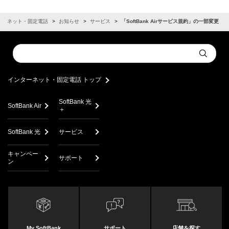
ターネット・固定電話
お知らせ
サービス
「SoftBank Airサービス規約」の一部変更
Conduct
Submit
a
search
インターネット・固定電話 トップ
SoftBank 光
SoftBank Air
＋
SoftBank 光
サービス
キャンペー
サポート
ン
My SoftBank
サポート
店舗を探す