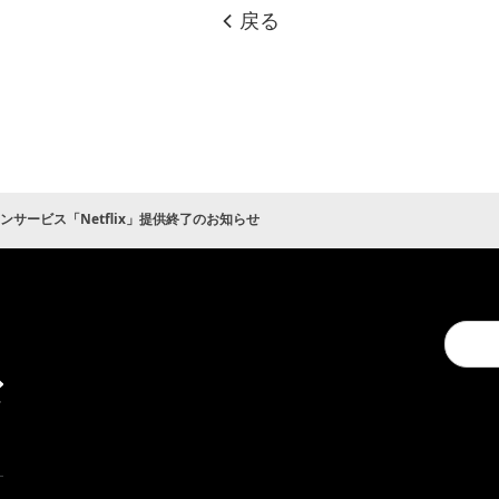
戻る
ンサービス「Netflix」提供終了のお知らせ
キ
Conduc
ャ
a
ン
search
ペ
ー
ン