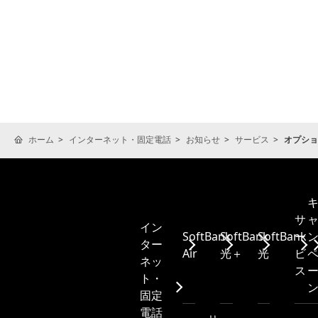
ホーム
インターネット・固定電話
お知らせ
サービス
オプショ
サ
イン
SoftBank
SoftBank
SoftBank
ー
ター
Air
光＋
光
ビ
ネッ
ス
ト・
固定
電話