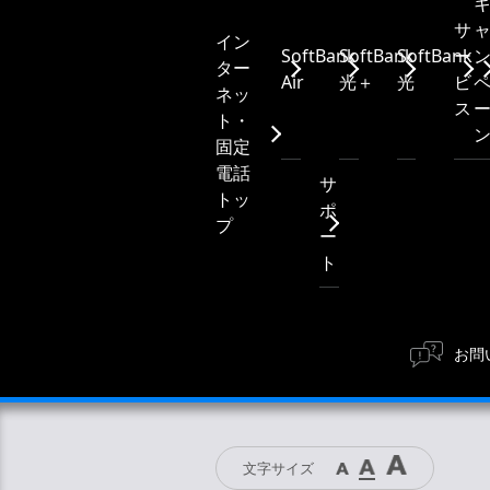
サ
イン
SoftBank
SoftBank
SoftBank
ー
ター
Air
光＋
光
ビ
ネッ
ス
ト・
固定
電話
サ
トッ
ポ
プ
ー
ト
お問
文字サイズ