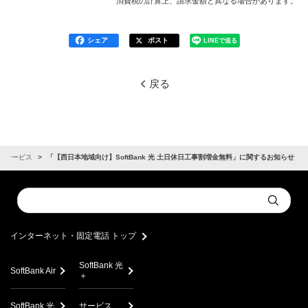
消費税の計算上、請求金額と異なる場合があります。
シェア
ポスト
LINEで送る
戻る
サービス
「【西日本地域向け】SoftBank 光 土日休日工事割増金無料」に関するお知らせ
Conduct
Submit
a
search
インターネット・固定電話 トップ
SoftBank 光
SoftBank Air
＋
SoftBank 光
サービス