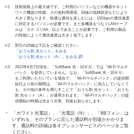
※1
技術規格上の最大値です。ご利用のパソコンなどの機器やネット
ワーク機器の性能、その他利用環境、回線の混雑状況などにより
大きく異なります。快適な通信を楽しむには、10Gbpsの通信速度
に対応するパソコンが必要です。また各機器をつなぐLANケーブ
ルは「カテ ゴリ6A」以上であることが必要です。ご利用の製品
の性能によって通信速度は大きく低下します。
※2
割引の詳細は下記をご確認ください。
「おうち割 光セット」をみる
「おうち割 光セット（A）」をみる
※3
2023年6月7日現在、「SoftBank 光・10ギガ」では「Wi-Fiマルチ
パック」を提供していません。なお、「SoftBank 光・10ギガ」
をご利用いただいている場合で、「Wi-Fiマルチパック」の提供開
始日より前の期間は、「Wi-Fiマルチパック」に加入していなくて
も、その他の条件を満たすことで「おうち割 光セット」「おうち
割 光セット（A）」が適用されます。「Wi-Fiマルチパック」の提
供開始の時期は決まり次第、別途お知らせします。
「ホワイト光電話」、「光電話（N）」、「BBフォン」は
いずれも、そのプランに応じた通話料が別途かかかりま
す。通話料の詳細は各オプションサービスのページをご覧
ください。