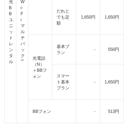
光
W
B
i-
だれと
B
F
でも定
1,650円
1,650円
ユ
i
額
ニ
マ
ッ
ル
ト
チ
レ
パ
基本プ
-
550円
ン
ッ
ラン
タ
ク
光電話
※3
ル
（N）
＋BBフ
スマー
ォン
ト基本
-
1,650円
プラン
BBフォン
-
513円