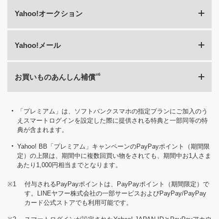
スクロール
Yahoo!オークション
サービス概要
スタンダード
プレミア
PayPayポイ
※
（期間限定）
会員なら、Yahoo!
PayPayポイント
（ストアポイ
スクロール
Yahoo!メール
サービス概要
スタンダード
プレミア
※1
ショッピングでの
（期間限定）
1%
1%、LYPプ
連絡先・画像・動
スマホバック
※2,3
お買い物がおト
（ストアポイン
ム会員2%
画を自動でバック
50GB
※
プ容量無制限
ク！
ト）
Yahoo! BB
アップできます。
スクロール
※6
お買いものあんしん補償
サービス概要
スタンダード
プレミア
ミアム」限定9
オークション
出品数日本最大級
の合計）
オークション出
個出品（評価1
のネットオークシ
品・入札可能
上の場合）・
ョンサイトで楽し
スクロール
サービス概要
スタンダード
プレミア
可能
「プレミアム」は、ソフトバンクスマホの指定プランにご加入のう
会員なら、メール
もう。Yahoo!オー
えスマートログインを設定した際に提供される特典と一部同等の特
落札手数料：落札
ボックスの容量無
容量無制限
容量無制限
クションなら買っ
典が含まれます。
価格の10%（税
落札手数料：
制限！
た後の補償が充
スクロール
込）
価格の10%（
万一の破損や修理
実！
Yahoo! BB「プレミアム」キャンペーンのPayPayポイント（期間限
込）
の際にサポートす
定）の上限は、期間中に複数回買い物をされても、期間中お1人さま
る会員限定補償
すべての補償を利
すべての補償
あたり1,000円相当までとなります。
「お買いものあん
用可能
用可能
※1
付与されるPayPayポイントは、PayPayポイント（期間限定）で
しん補償」をご利
す。LINEヤフー株式会社の一部サービスおよびPayPay/PayPay
用いただけます。
カード公式ストアでも利用可能です。