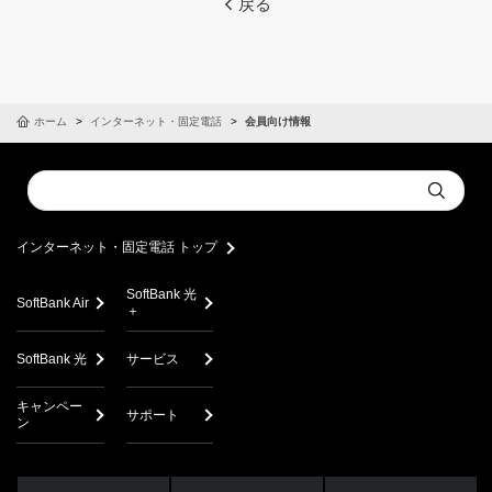
戻る
ホーム
インターネット・固定電話
会員向け情報
Conduct
Submit
a
search
インターネット・固定電話 トップ
SoftBank 光
SoftBank Air
＋
SoftBank 光
サービス
キャンペー
サポート
ン