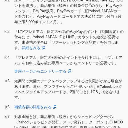
※2
スマートログインが設定されたYahoo! JAPAN IDとPayPayアカウ
※7
ントを連携し、商品単価（税抜）の対象金額
のうち、PayPayク
レジット、PayPay残高、PayPayカード（旧Yahoo! JAPANカー
ドを含む）、PayPayカード ゴールドでの決済額に対し付与（付
与上限5,000ポイント／月）。
※3
「LYPプレミアム」限定の+2%のPayPayポイント（期間限定）の
付与には、Yahoo! JAPAN IDとLINEアカウントの連携が必要で
す。未連携の場合は「ヤフーショッピング商品券」を付与しま
す。
詳細をみる
※4
「プレミアム」限定の+9%のポイントを受けるには、「プレミア
ム」をお申し込み後に専用ページからエントリーが必要です。
専用ページからエントリーする
※5
短期間で大量のデータをバックアップすると制限がかかる場合が
あります。また、ブラウザーからご利用いただけるYahoo!ボック
スへのファイルアップロードは、2週間ごとに1GBまでとなりま
す。
※6
補償内容の詳細をみる
※7
対象金額とは、商品単価（税抜）からショッピングクーポン
（Yahoo!ショッピング発行、ストア発行）、クーポン（LOHACO
by ASKUL発行）値引き後の金額です。送料・手数料などは含み