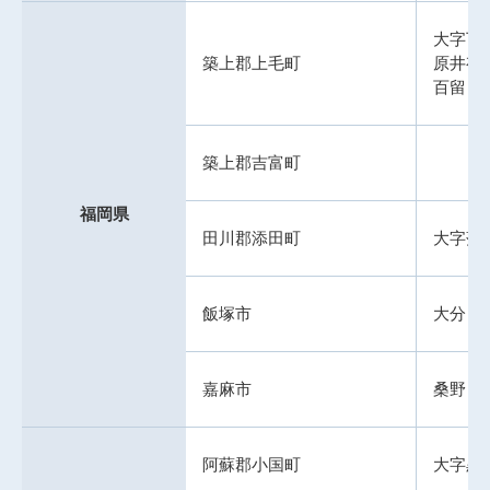
大字下
築上郡上毛町
原井有
百留
築上郡吉富町
福岡県
田川郡添田町
大字落
飯塚市
大分
嘉麻市
桑野
阿蘇郡小国町
大字黒