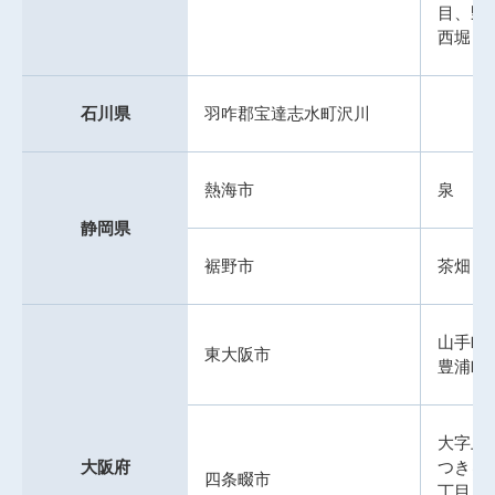
目、野
西堀１
石川県
羽咋郡宝達志水町沢川
熱海市
泉
静岡県
裾野市
茶畑
山手町
東大阪市
豊浦町
大字上
大阪府
つきヶ
四条畷市
丁目 、