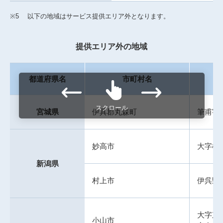
※5
以下の地域はサービス提供エリア外となります。
提供エリア外の地域
都道府県名
市町村名
スクロール
宮城県
伊具郡丸森町
筆甫字
妙高市
大字樽
新潟県
村上市
伊呉野
大字東
小山市