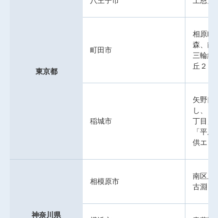
八王子市
上恩方
相原町
森、能
町田市
三輪緑
丘２～
東京都
矢野口
し、「
稲城市
丁目」
「平尾
供エリ
南区上
相模原市
古淵４
神奈川県