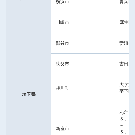
横浜市
青葉区
川崎市
麻生区
熊谷市
妻沼小
秩父市
吉田太
大字渡
神川町
字下阿
埼玉県
あたご
３丁目
～
新座市
５丁目