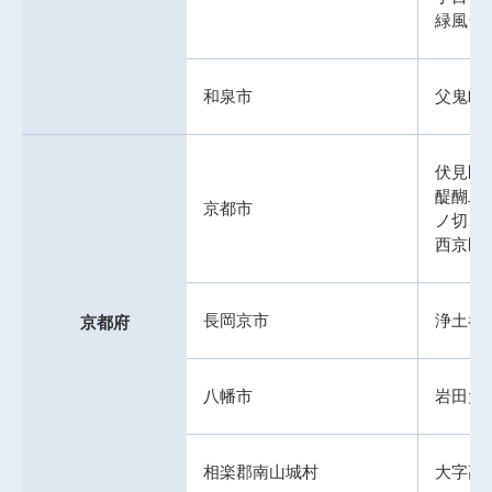
緑風台
和泉市
父鬼町
伏見区
醍醐二
京都市
ノ切、
西京区
長岡京市
浄土谷
京都府
八幡市
岩田大
相楽郡南山城村
大字高