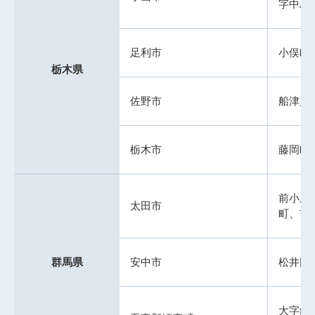
字中島
足利市
小俣町
栃木県
佐野市
船津川
栃木市
藤岡町
前小屋
太田市
町、市
群馬県
安中市
松井田
大字鎌