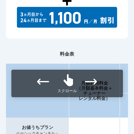
料金表
月額利用料金
（
（月額基本料金＋
スクロール
チューナー
レンタル料金）
お値うちプラン
ベーシックチャンネル・