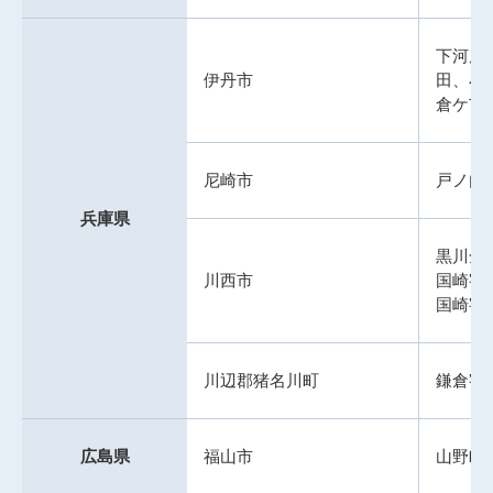
下河原
伊丹市
田、小
倉ケ市
尼崎市
戸ノ内
兵庫県
黒川全
川西市
国崎字
国崎字
川辺郡猪名川町
鎌倉字
広島県
福山市
山野町