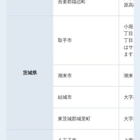
吾妻郡嬬恋町
原高峰
小堀、
丁目」
取手市
丁目」
はサー
ます。
茨城県
潮来市
潮来
結城市
大字小
東茨城郡城里町
大字塩