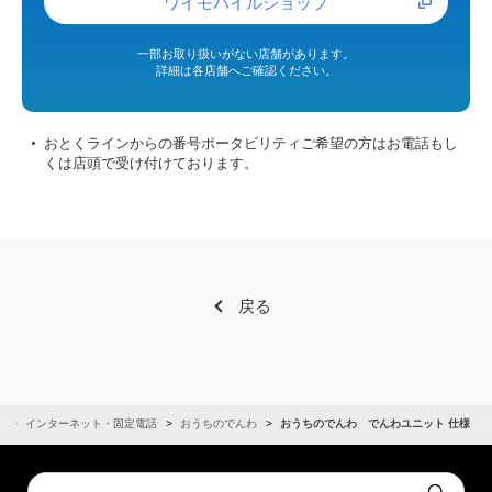
ワイモバイルショップ
一部お取り扱いがない店舗があります。
詳細は各店舗へご確認ください。
おとくラインからの番号ポータビリティご希望の方はお電話もし
くは店頭で受け付けております。
戻る
ム
インターネット・固定電話
おうちのでんわ
おうちのでんわ でんわユニット 仕様
Conduct