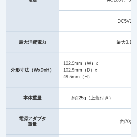
DC5V1A
最大消費電力
最大3.1W
102.9mm（W）x
9
外形寸法（WxDxH）
102.9mm（D）x
9
49.5mm（H）
4
本体重量
約225g（上蓋付き）
電源アダプタ
約70g
重量