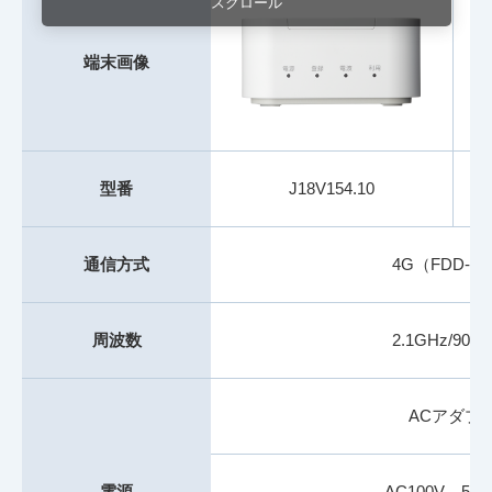
スクロール
端末画像
型番
J18V154.10
通信方式
4G（FDD-L
周波数
2.1GHz/900
ACアダプ
電源
AC100V、50/