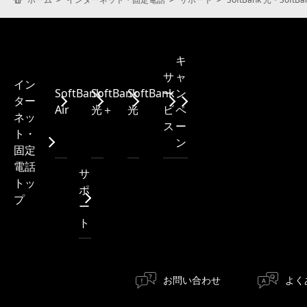
キ
サ
ャ
イン
SoftBank
SoftBank
SoftBank
ー
ン
ター
Air
光＋
光
ビ
ペ
ネッ
ス
ー
ト・
ン
固定
電話
サ
トッ
ポ
プ
ー
ト
お問い合わせ
よく