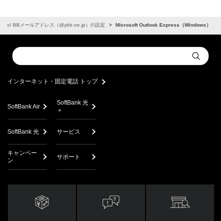
ahoo! BBメールアドレス（@ybb.ne.jp）の設定
Microsoft Outlook Express（Windows）
Conduct
Submit
a
search
インターネット・固定電話 トップ
SoftBank 光
SoftBank Air
＋
SoftBank 光
サービス
キャンペー
サポート
ン