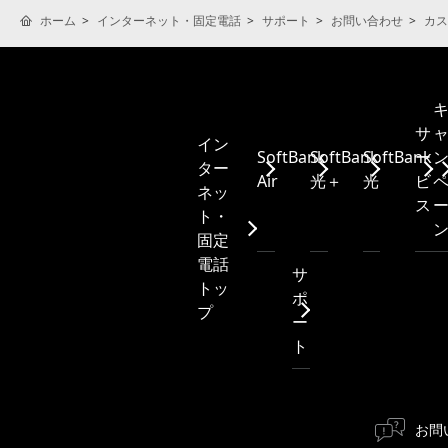
ホーム
インターネット・固定電話
サポート
お問い合わせ
カス
サ
イン
SoftBank
SoftBank
SoftBank
ー
ター
Air
光＋
光
ビ
ネッ
ス
ト・
固定
電話
サ
トッ
ポ
プ
ー
ト
お問