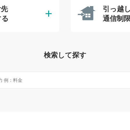
付先
引っ越
する
通信制
検索して探す