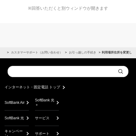
※回答いただくと別ウィンドウが開きます
わせ
カスタマーサポート（お問い合わせ）
お引っ越しの手続き
利用場所住所を変更した
Conduct
Submit
a
search
インターネット・固定電話 トップ
SoftBank 光
SoftBank Air
＋
SoftBank 光
サービス
キャンペー
サポート
ン