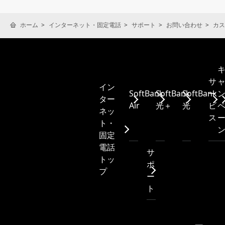
ホーム
インターネット・固定電話
サポート
お問い合わせ
カス
サ
イン
SoftBank
SoftBank
SoftBank
ー
ター
Air
光＋
光
ビ
ネッ
ス
ト・
固定
電話
サ
トッ
ポ
プ
ー
ト