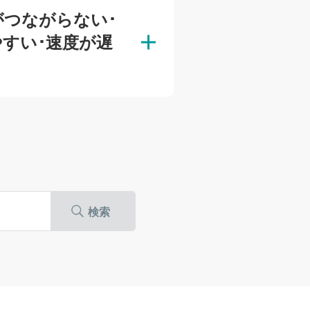
がつながらない･
すい･速度が遅
検索