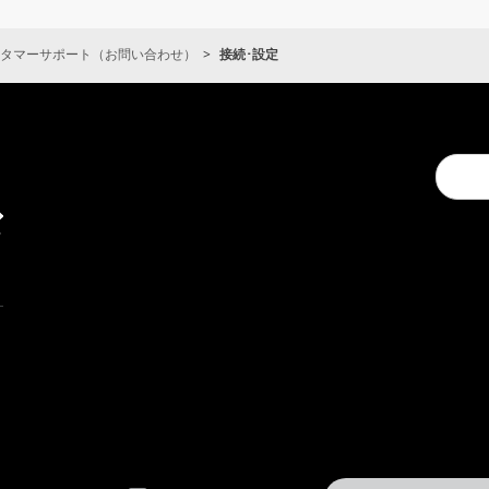
タマーサポート（お問い合わせ）
接続･設定
キ
Conduc
ャ
a
ン
search
ペ
ー
ン